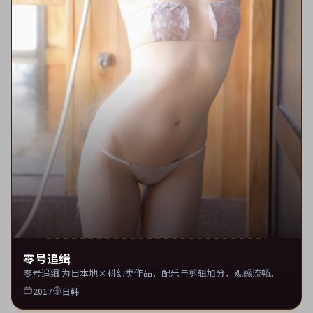
零号追缉
零号追缉 为日本地区科幻类作品，配乐与剪辑加分，观感流畅。
2017
日韩