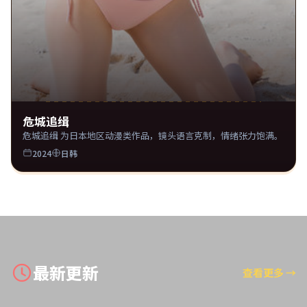
危城追缉
危城追缉 为日本地区动漫类作品，镜头语言克制，情绪张力饱满。
2024
日韩
最新更新
查看更多
→