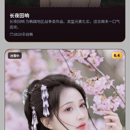
长夜回响
长夜回响 为韩国地区战争类作品，类型元素扎实，适合周末一口气
追完。
2023
日韩
6.4
连载中