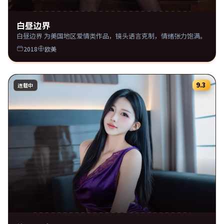
白昼边界
白昼边界 为美国地区爱情类作品，镜头语言克制，情绪张力饱满。
2018
欧美
9.3
连载中