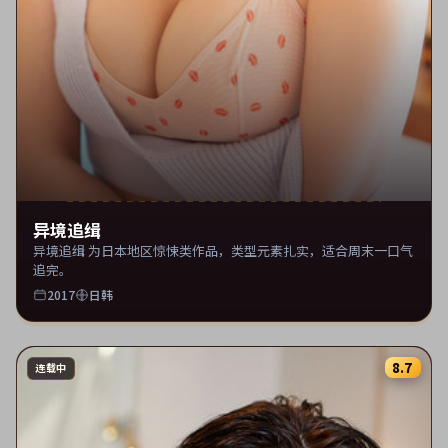
异境追缉
异境追缉 为日本地区惊悚类作品，类型元素扎实，适合周末一口气
追完。
2017
日韩
8.7
连载中