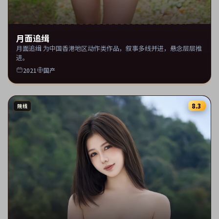
月面追缉
月面追缉 为中国香港地区动作类作品，叙事多线并进，悬念层层推
进。
2021
国产
8.3
院线