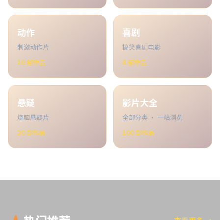
动作
喜剧
刺激动作片
搞笑喜剧电影
10
部作品
8
部作品
悬疑
影片大全
烧脑悬疑片
全部分类 · 一站浏览
20
部作品
100
部作品