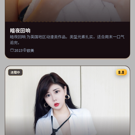
暗夜回响
暗夜回响 为英国地区动漫类作品，类型元素扎实，适合周末一口气
追完。
2023
欧美
8.8
连载中