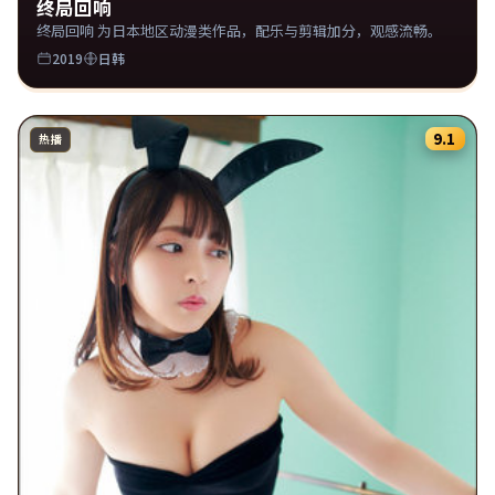
终局回响
终局回响 为日本地区动漫类作品，配乐与剪辑加分，观感流畅。
2019
日韩
9.1
热播