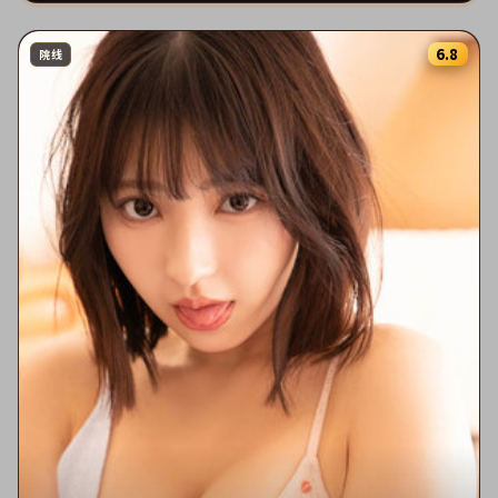
6.8
院线