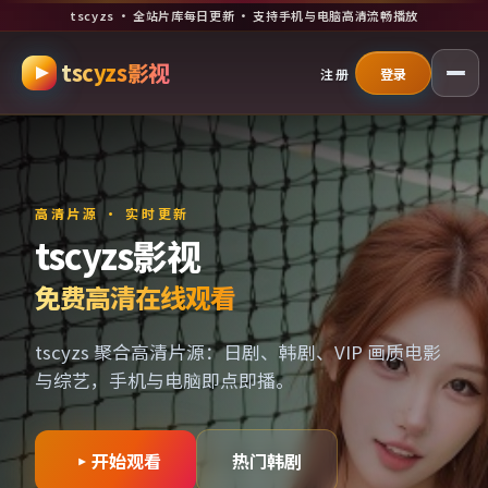
tscyzs · 全站片库每日更新 · 支持手机与电脑高清流畅播放
跳过导航，进入正文
tscyzs影视
注册
登录
高清片源 · 实时更新
tscyzs影视
免费高清在线观看
tscyzs 聚合高清片源：日剧、韩剧、VIP 画质电影
与综艺，手机与电脑即点即播。
开始观看
热门韩剧