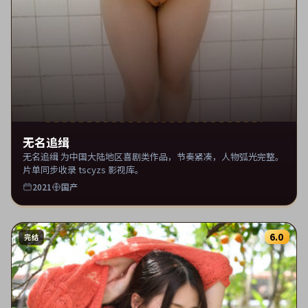
无名追缉
无名追缉 为中国大陆地区喜剧类作品，节奏紧凑，人物弧光完整。
片单同步收录 tscyzs 影视库。
2021
国产
6.0
完结